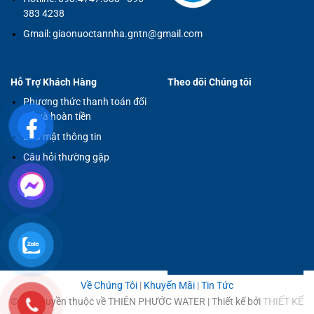
383 4238
Gmail:
giaonuoctannha.gntn@gmail.com
Hỗ Trợ Khách Hàng
Theo dõi Chúng tôi
Phương thức thanh toán đổi
trả và hoàn tiền
Bảo mật thông tin
Câu hỏi thường gặp
Về Chúng Tôi
|
Khuyến Mãi
|
Tin Tức
© Bản quyền thuộc về THIÊN PHƯỚC WATER | Thiết kế bởi
THIẾT KẾ