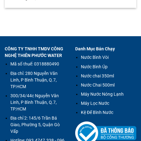
CÔNG TY TNHH TMDV CÔNG
Danh Mục Bán Chạy
NGHỆ THIÊN PHƯỚC WATER
Nước Bình Vòi
Mã số thuế: 0318880490
Nước Bình Úp
Địa chỉ:
280 Nguyễn Văn
Nước chai 350ml
Linh, P Bình Thuận, Q.7,
Nước Chai 500ml
TP.HCM
Máy Nước Nóng Lạnh
300/34/44c Nguyễn Văn
Linh, P Bình Thuận, Q.7,
Máy Lọc Nước
TP.HCM
Kệ Để Bình Nước
Địa chỉ 2:
145/6 Trần Bá
Giao, Phường 5, Quận Gò
Vấp
Hotline:
093.4747.338 - 096