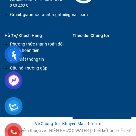
383 4238
Gmail:
giaonuoctannha.gntn@gmail.com
Hỗ Trợ Khách Hàng
Theo dõi Chúng tôi
Phương thức thanh toán đổi
trả và hoàn tiền
Bảo mật thông tin
Câu hỏi thường gặp
Về Chúng Tôi
|
Khuyến Mãi
|
Tin Tức
© Bản quyền thuộc về THIÊN PHƯỚC WATER | Thiết kế bởi
THIẾT KẾ