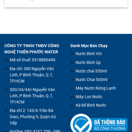
CÔNG TY TNHH TMDV CÔNG
Danh Mục Bán Chạy
NGHỆ THIÊN PHƯỚC WATER
Nước Bình Vòi
Mã số thuế: 0318880490
Nước Bình Úp
Địa chỉ:
280 Nguyễn Văn
Nước chai 350ml
Linh, P Bình Thuận, Q.7,
Nước Chai 500ml
TP.HCM
Máy Nước Nóng Lạnh
300/34/44c Nguyễn Văn
Linh, P Bình Thuận, Q.7,
Máy Lọc Nước
TP.HCM
Kệ Để Bình Nước
Địa chỉ 2:
145/6 Trần Bá
Giao, Phường 5, Quận Gò
Vấp
Hotline:
093.4747.338 - 096